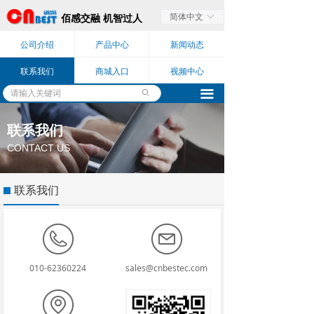
简体中文
ꀅ
佰感交融 机智过人
公司介绍
产品中心
新闻动态
联系我们
商城入口
视频中心
끀
ꄙ
联系我们
CONTACT US
联系我们
010-62360224
sales@cnbestec.com