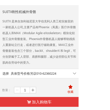
SUITX刚性机械外骨骼
SUITX 是来自加利福尼亚大学伯克利人类工程实验室的
一家机器人公司,主要产品有Phoenix（凤凰）医疗外骨骼
机器人和MAX（Modular Agile eXoskeleton）模块化轻
型工业外骨骼套装。Phoenix外骨骼机器人能够帮助残疾
人重新站立行走，或者进行医疗辅助康复。MAX工业外
骨骼套装包含三个部分，backX、shoulderX 和 legX，可
分别穿戴于工人背部、肩膀和腿部，减少这些部位关节和
肌肉在劳动中的受力。
选择
具体型号价格另议010-62360224
ꄳ
끄
数量：
ꄷ
ꄸ
收藏
加入购物车
낙