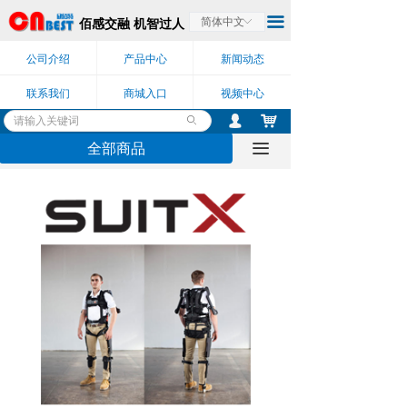
끀
佰感交融 机智过人
简体中文
ꀅ
公司介绍
产品中心
新闻动态
联系我们
商城入口
视频中心
낙
넙
ꄙ
全部商品
끀