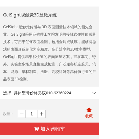
GelSight视触觉3D显微系统
GelSight 是触觉传感与 3D 表面测量技术领域的领先企
业。GelSight采用麻省理工学院发明的接触式弹性传感器
技术，可用于任何表面检测，包括金属或玻璃，能够将微
观的表面形貌转化为高精度、高分辨率的3D数字模型。
GelSight提供精细和快速的表面测量方案，可在车间、野
外、实验室多场景直接完成检测，广泛服务航空航天、汽
车、能源、增材制造、法医、高校科研等高价值行业的产
品表面3D检测。
选择
具体型号价格另议010-62360224
ꄳ
끄
数量：
ꄷ
ꄸ
收藏
加入购物车
낙