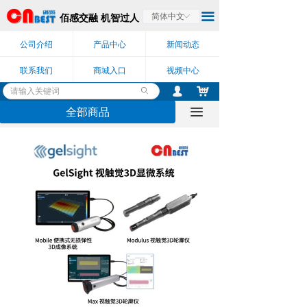
끀
佰感交融 机智过人
简体中文
ꀅ
公司介绍
产品中心
新闻动态
联系我们
商城入口
视频中心
낙
넙
ꄙ
全部商品
끀