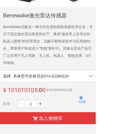
Benewake激光雷达传感器
BeneWake北醒是一家中外合资的国家高新技术企业，专
注于固态激光雷达研发和生产。秉承“做世界上非常好的
机器人眼睛”的经营理念，北醒不断将新技术与应用相结
合，帮助用户快速进入“智能”新时代。其激光雷达产品可
广泛应用于无人驾驶、无人机、机器人、智能交通、IoT
等领域。
选择
具体型号价格另议010-62360224
ꄳ
¥
101010101.00
原价：
¥
101010101.00
끄
收藏
数量：
ꄷ
ꄸ
加入购物车
낙