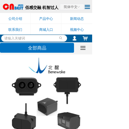
끀
佰感交融 机智过人
简体中文
ꀅ
公司介绍
产品中心
新闻动态
联系我们
商城入口
视频中心
낙
넙
ꄙ
全部商品
끀