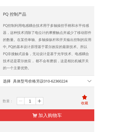
PQ 控制产品
PQ控制利用电感耦合技术用于多轴操控手柄和水平传感
器，这种技术消除了电位计的摩擦触点并减少了移动部件
的数量。在某些单轴、多轴操纵杆和开关输出控制的应用
中, PQ的基本设计原理基于霍尔效应的最新技术。所以
PQ非接触式设备，无论设计是基于光学技术、电感耦合
技术还是霍尔效应， 都不会有磨损，这是相比机械开关
的一个主要优势。
选择
具体型号价格另议010-62360224
ꄳ
끄
数量：
ꄷ
ꄸ
收藏
加入购物车
낙