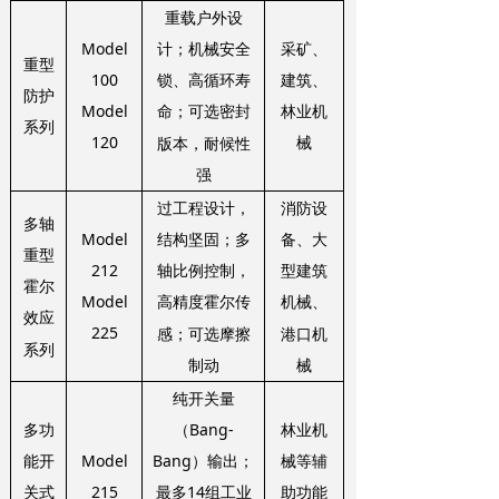
重载户外设
Model
采矿、
计；机械安全
重型
100
建筑、
锁、高循环寿
防护
Model
林业机
命；可选密封
系列
120
械
版本，耐候性
强
过工程设计，
消防设
多轴
Model
结构坚固；多
备、大
重型
212
轴比例控制，
型建筑
霍尔
Model
高精度霍尔传
机械、
效应
225
感；可选摩擦
港口机
系列
制动
械
纯开关量
多功
林业机
（Bang-
Model
能开
械等辅
Bang）输出；
215
关式
助功能
最多14组工业