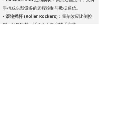
手持或头戴设备的远程控制与数据通信。
• 滚轮摇杆 (Roller Rockers)：
霍尔效应比例控
制，环氧密封，适用于面板和扶手安装。
• 旋转霍尔控制器件 (Rotary Halls)：
高分辨率
无接触传感，长寿命，适用于精密旋转检测应
用。
四、行业适配应用市场
PQ Controls 产品凭借强适应性与高可靠性，已
深度覆盖多个工业领域，成为严苛环境下的操控
优质选择。
行业领域
应用场景
极端恶劣工况，高频次操作，
采矿设备
高防尘防水要求
起重机、挖掘机等，需耐振