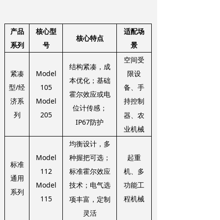
产品
核心型
适配场
核心特点
系列
号
景
空间受
结构紧凑，成
紧凑
Model
限设
本优化；基础
型/经
105
备、手
霍尔效应或电
济系
Model
持控制
位计传感；
列
205
器、农
IP67防护
业机械
均衡设计，多
Model
起重
种握把可选；
标准
112
机、多
标准霍尔效应
通用
Model
功能工
技术；电气选
系列
115
程机械
项丰富，定制
灵活