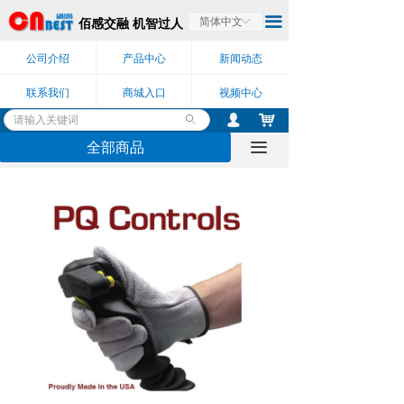
끀
佰感交融 机智过人
简体中文
ꀅ
公司介绍
产品中心
新闻动态
联系我们
商城入口
视频中心
낙
넙
ꄙ
全部商品
끀