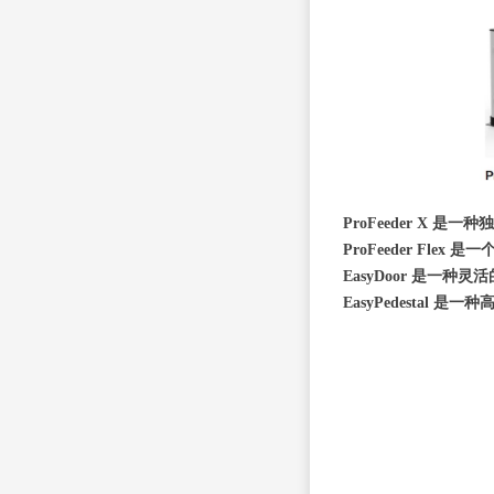
ProFeeder X
ProFeeder Fl
EasyDoor 是一
EasyPedestal