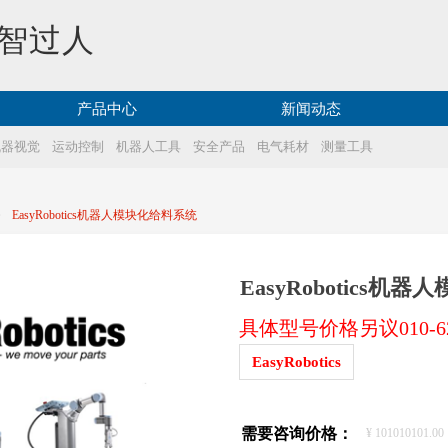
智过人
产品中心
新闻动态
机器视觉
运动控制
机器人工具
安全产品
电气耗材
测量工具
ꄲ
EasyRobotics机器人模块化给料系统
EasyRobotics机
具体型号价格另议010-623
EasyRobotics
需要咨询价格：
¥
101010101.00