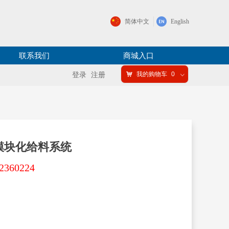
简体中文
English
联系我们
商城入口
낙
我的购物车
0
登录
注册
ꀁ
器人模块化给料系统
60224