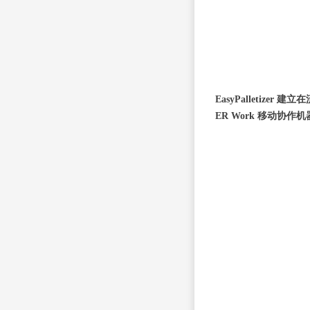
EasyPalletiz
ER Work 移动