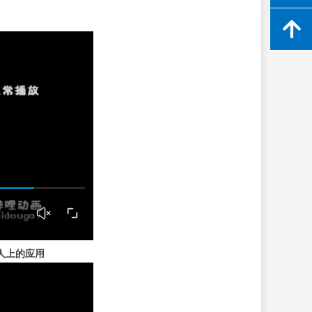
녕
人上的应用