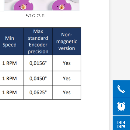
G-75-R
끅
뀥
낃