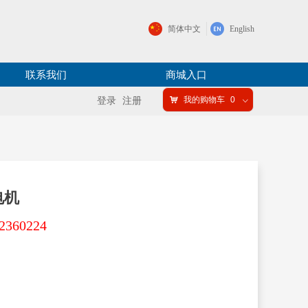
简体中文
English
联系我们
商城入口
낙
我的购物车
0
登录
注册
ꀁ
电机
60224