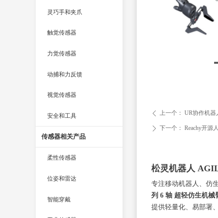
灵巧手和夹爪
触觉传感器
力觉传感器
动捕和力反馈
视觉传感器
上一个：
UR协作机器
ꄴ
安全和工具
下一个：
Reachy开
ꄲ
传感器相关产品
柔性传感器
松灵机器人 AGI
位姿和雷达
专注移动机器人、仿
列 6 轴 超轻仿生机械
智能穿戴
提供轻量化、易部署