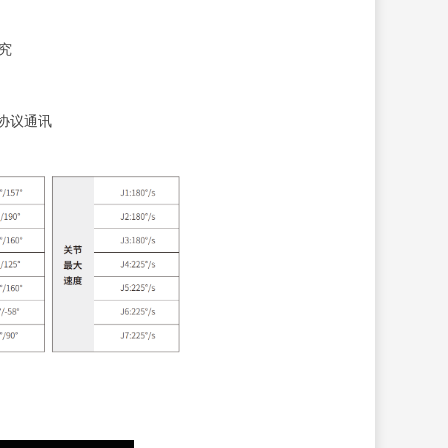
究
与多协议通讯
。