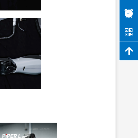
뀥
낃
녕