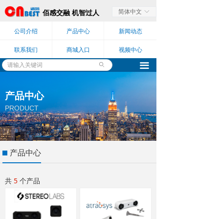
简体中文
ꀅ
佰感交融 机智过人
公司介绍
产品中心
新闻动态
联系我们
商城入口
视频中心
끀
ꄙ
产品中心
PRODUCT
产品中心
共
5
个产品