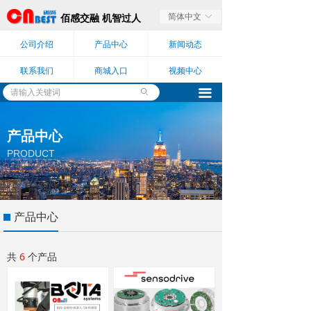
简体中文
ꀅ
佰感交融 机智过人
公司介绍
产品中心
新闻动态
联系我们
商城入口
视频中心
끀
ꄙ
产品中心
PRODUCT
产品中心
共
6
个产品